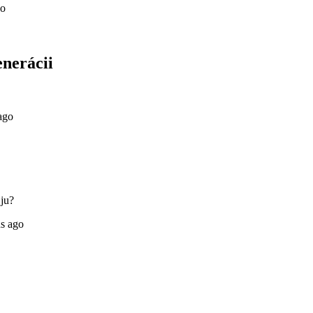
go
nerácii
ago
ju?
s ago