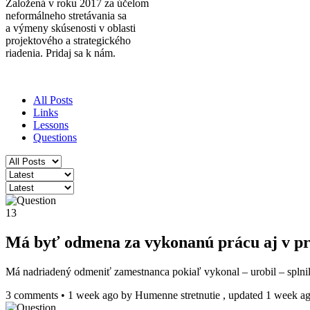
Založená v roku 2017 za účelom
neformálneho stretávania sa
a výmeny skúsenosti v oblasti
projektového a strategického
riadenia. Pridaj sa k nám.
All Posts
Links
Lessons
Questions
13
Má byť odmena za vykonanú prácu aj v prí
Má nadriadený odmeniť zamestnanca pokiaľ vykonal – urobil – splnil
3 comments
•
1 week ago
by
Humenne stretnutie
, updated 1 week a