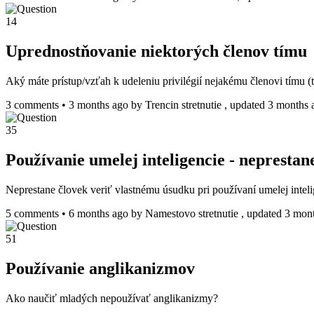
14
Uprednostňovanie niektorých členov tímu
Aký máte prístup/vzťah k udeleniu privilégií nejakému členovi tímu (
3 comments
•
3 months ago
by
Trencin stretnutie
, updated 3 months 
35
Používanie umelej inteligencie - nepresta
Neprestane človek veriť vlastnému úsudku pri používaní umelej inteli
5 comments
•
6 months ago
by
Namestovo stretnutie
, updated 3 mon
51
Používanie anglikanizmov
Ako naučiť mladých nepoužívať anglikanizmy?