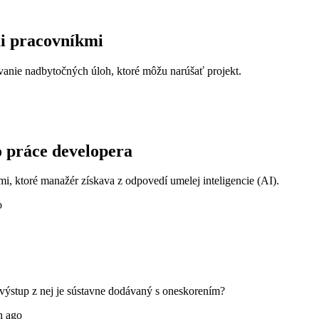
i pracovníkmi
anie nadbytočných úloh, ktoré môžu narúšať projekt.
o práce developera
i, ktoré manažér získava z odpovedí umelej inteligencie (AI).
o
 výstup z nej je sústavne dodávaný s oneskorením?
h ago