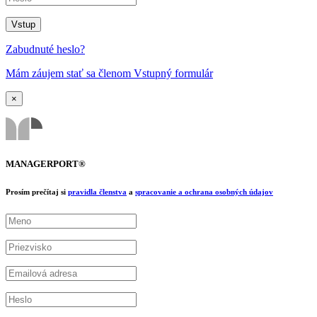
Zabudnuté heslo?
Mám záujem stať sa členom Vstupný formulár
×
MANAGERPORT®
Prosím prečítaj si
pravidla členstva
a
spracovanie a ochrana osobných údajov