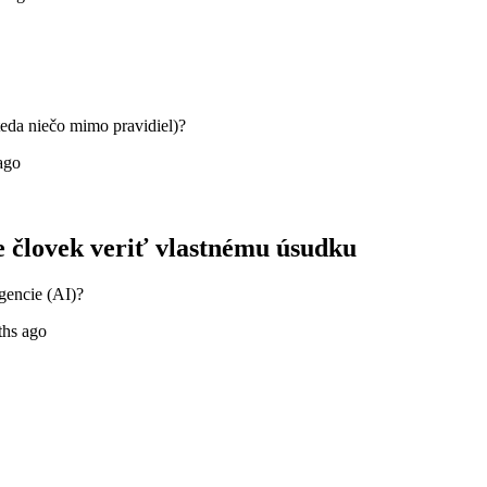
teda niečo mimo pravidiel)?
ago
ne človek veriť vlastnému úsudku
gencie (AI)?
ths ago