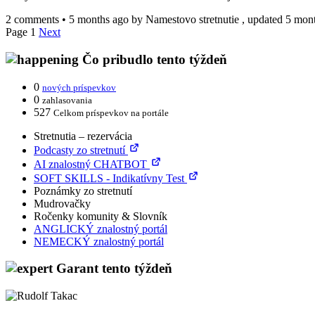
2 comments
•
5 months ago
by
Namestovo stretnutie
, updated 5 mon
Page 1
Next
Čo pribudlo tento týždeň
0
nových príspevkov
0
zahlasovania
527
Celkom príspevkov na portále
Stretnutia – rezervácia
Podcasty zo stretnutí
AI znalostný CHATBOT
SOFT SKILLS - Indikatívny Test
Poznámky zo stretnutí
Mudrovačky
Ročenky komunity & Slovník
ANGLICKÝ znalostný portál
NEMECKÝ znalostný portál
Garant tento týždeň