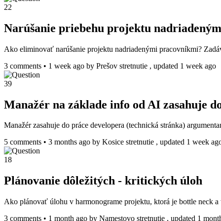
22
Narúšanie priebehu projektu nadriadeným
Ako eliminovať narúšanie projektu nadriadenými pracovníkmi? Zadáv
3 comments
•
1 week ago
by
Prešov stretnutie
, updated 1 week ago
39
Manažér na základe info od AI zasahuje d
Manažér zasahuje do práce developera (technická stránka) argumentam
5 comments
•
3 months ago
by
Kosice stretnutie
, updated 1 week ag
18
Plánovanie dôležitých - kritických úloh
Ako plánovať úlohu v harmonograme projektu, ktorá je bottle neck a
3 comments
•
1 month ago
by
Namestovo stretnutie
, updated 1 mont