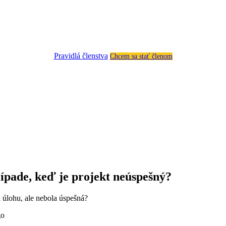
Pravidlá členstva
Chcem sa stať členom
pade, keď je projekt neúspešný?
 úlohu, ale nebola úspešná?
go