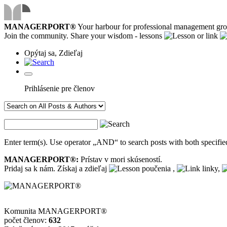
MANAGERPORT®
Your harbour for professional management gr
Join the community. Share your wisdom - lessons
or link
Opýtaj sa, Zdieľaj
Prihlásenie pre členov
Enter term(s). Use operator „AND“ to search posts with both specified
MANAGERPORT®:
Prístav v mori skúseností.
Pridaj sa k nám. Získaj a zdieľaj
poučenia ,
linky,
Komunita MANAGERPORT®
počet členov:
632