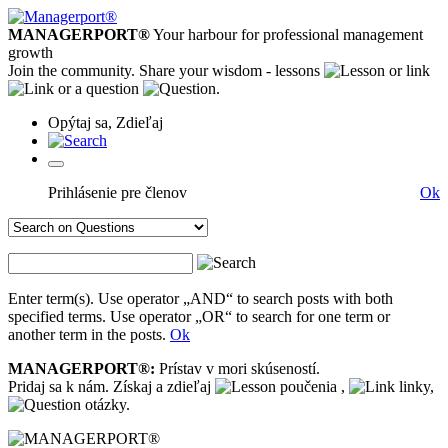
MANAGERPORT®
Your harbour for professional management
growth
Join the community. Share your wisdom - lessons
or link
or a question
.
Opýtaj sa, Zdieľaj
Prihlásenie pre členov
Ok
Enter term(s). Use operator „AND“ to search posts with both
specified terms. Use operator „OR“ to search for one term or
another term in the posts.
Ok
MANAGERPORT®:
Prístav v mori skúseností.
Pridaj sa k nám. Získaj a zdieľaj
poučenia ,
linky,
otázky.