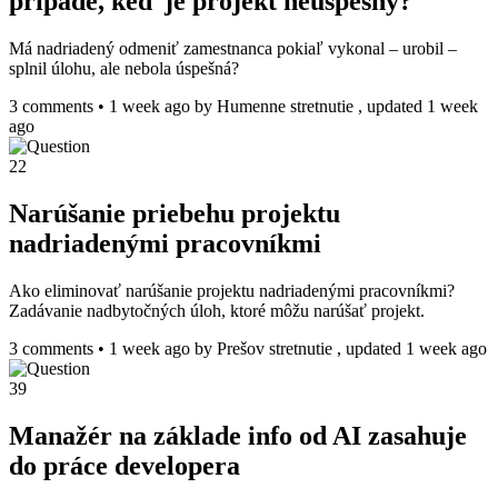
prípade, keď je projekt neúspešný?
Má nadriadený odmeniť zamestnanca pokiaľ vykonal – urobil –
splnil úlohu, ale nebola úspešná?
3 comments
•
1 week ago
by
Humenne stretnutie
, updated 1 week
ago
22
Narúšanie priebehu projektu
nadriadenými pracovníkmi
Ako eliminovať narúšanie projektu nadriadenými pracovníkmi?
Zadávanie nadbytočných úloh, ktoré môžu narúšať projekt.
3 comments
•
1 week ago
by
Prešov stretnutie
, updated 1 week ago
39
Manažér na základe info od AI zasahuje
do práce developera