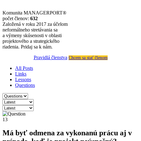
Komunita MANAGERPORT®
počet členov:
632
Založená v roku 2017 za účelom
neformálneho stretávania sa
a výmeny skúsenosti v oblasti
projektového a strategického
riadenia. Pridaj sa k nám.
Pravidlá členstva
Chcem sa stať členom
All Posts
Links
Lessons
Questions
13
Má byť odmena za vykonanú prácu aj v