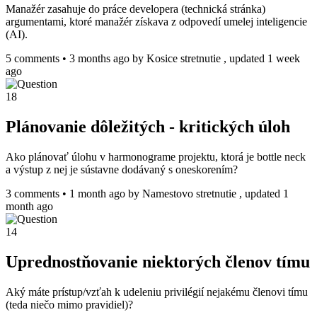
Manažér zasahuje do práce developera (technická stránka)
argumentami, ktoré manažér získava z odpovedí umelej inteligencie
(AI).
5 comments
•
3 months ago
by
Kosice stretnutie
, updated 1 week
ago
18
Plánovanie dôležitých - kritických úloh
Ako plánovať úlohu v harmonograme projektu, ktorá je bottle neck
a výstup z nej je sústavne dodávaný s oneskorením?
3 comments
•
1 month ago
by
Namestovo stretnutie
, updated 1
month ago
14
Uprednostňovanie niektorých členov tímu
Aký máte prístup/vzťah k udeleniu privilégií nejakému členovi tímu
(teda niečo mimo pravidiel)?