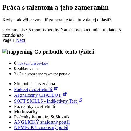
Práca s talentom a jeho zameraním
Kedy a ak vôbec zmeniť zameranie talentu v danej oblasti?
2 comments
•
5 months ago
by
Namestovo stretnutie
, updated 5
months ago
Page 1
Next
Čo pribudlo tento týždeň
0
nových príspevkov
0
zahlasovania
527
Celkom príspevkov na portále
Stretnutia – rezervácia
Podcasty zo stretnutí
AI znalostný CHATBOT
SOFT SKILLS - Indikatívny Test
Poznámky zo stretnutí
Mudrovačky
Ročenky komunity & Slovník
ANGLICKÝ znalostný portál
NEMECKÝ znalostný portál